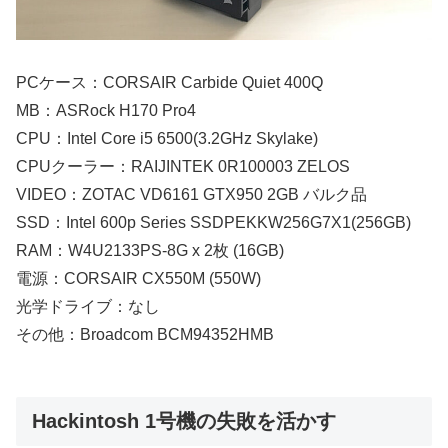
PCケース：CORSAIR Carbide Quiet 400Q
MB：ASRock H170 Pro4
CPU：Intel Core i5 6500(3.2GHz Skylake)
CPUクーラー：RAIJINTEK 0R100003 ZELOS
VIDEO：ZOTAC VD6161 GTX950 2GB バルク品
SSD：Intel 600p Series SSDPEKKW256G7X1(256GB)
RAM：W4U2133PS-8G x 2枚 (16GB)
電源：CORSAIR CX550M (550W)
光学ドライブ：なし
その他：Broadcom BCM94352HMB
Hackintosh 1号機の失敗を活かす