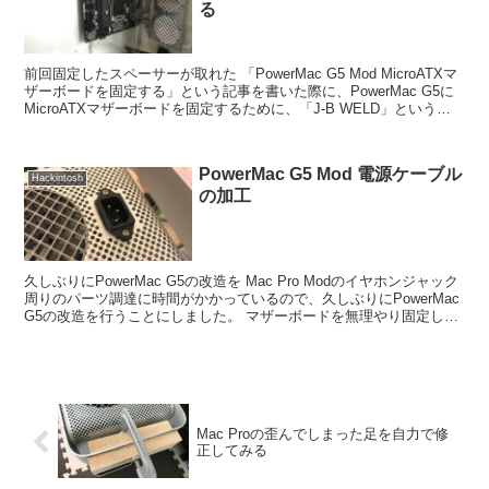
る
前回固定したスペーサーが取れた 「PowerMac G5 Mod MicroATXマ
ザーボードを固定する」という記事を書いた際に、PowerMac G5に
MicroATXマザーボードを固定するために、「J-B WELD」というパ
テで...
PowerMac G5 Mod 電源ケーブル
Hackintosh
の加工
久しぶりにPowerMac G5の改造を Mac Pro Modのイヤホンジャック
周りのパーツ調達に時間がかかっているので、久しぶりにPowerMac
G5の改造を行うことにしました。 マザーボードを無理やり固定した
Power...
Mac Proの歪んでしまった足を自力で修
正してみる