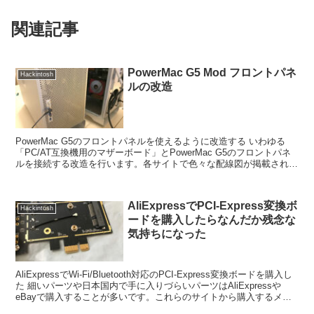
関連記事
PowerMac G5 Mod フロントパネ
Hackintosh
ルの改造
PowerMac G5のフロントパネルを使えるように改造する いわゆる
「PC/AT互換機用のマザーボード」とPowerMac G5のフロントパネ
ルを接続する改造を行います。各サイトで色々な配線図が掲載されて
いますが、今回は「Fire...
AliExpressでPCI-Express変換ボ
Hackintosh
ードを購入したらなんだか残念な
気持ちになった
AliExpressでWi-Fi/Bluetooth対応のPCI-Express変換ボードを購入し
た 細いパーツや日本国内で手に入りづらいパーツはAliExpressや
eBayで購入することが多いです。これらのサイトから購入するメ
リ...