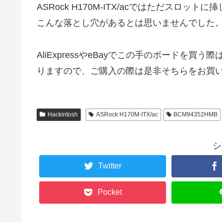
ASRock H170M-ITX/acではただスロット
こんな落とし穴があるとは思いませんでした
AliExpressやeBayでこの手のボードを買う
りますので、ご購入の際は是非そちらをお買
Hackintosh
ASRock H170M-ITX/ac
BCM94352HMB
シ
Twitter
Pocket