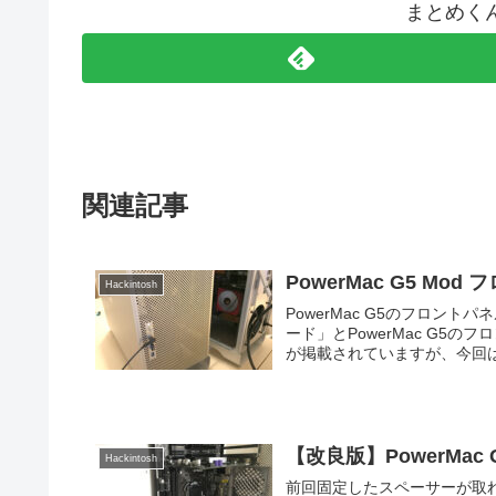
まとめく
関連記事
PowerMac G5 Mo
Hackintosh
PowerMac G5のフロントパネルを使えるように
ード」とPowerMac G5
が掲載されていますが、今回は「F
【改良版】PowerMac 
Hackintosh
前回固定したスペーサーが取れた 「PowerMac G5 Mod MicroATXマザーボード